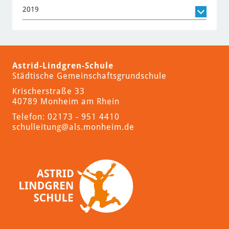
2019
Astrid-Lindgren-Schule
Städtische Gemeinschaftsgrundschule
Krischerstraße 33
40789 Monheim am Rhein
Telefon: 02173 - 951 4410
schulleitung
@als.monheim.de