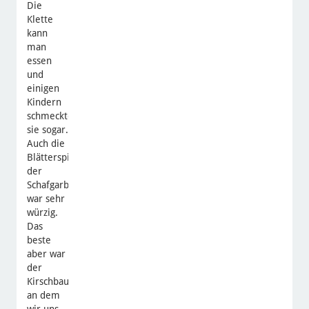
Die
Klette
kann
man
essen
und
einigen
Kindern
schmeckte
sie sogar.
Auch die
Blätterspitzen
der
Schafgarbe
war sehr
würzig.
Das
beste
aber war
der
Kirschbaum,
an dem
wir uns