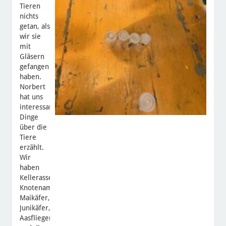
Tieren
nichts
getan, als
wir sie
mit
Gläsern
gefangen
haben.
Norbert
hat uns
interessante
Dinge
über die
Tiere
erzählt.
Wir
haben
Kellerasseln,
Knotenameisen,
Maikäfer,
Junikäfer,
Aasfliegen