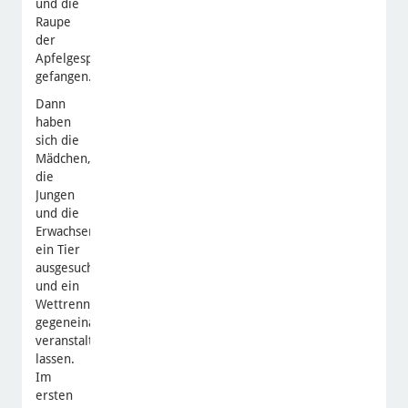
und die
Raupe
der
Apfelgespinstmotte
gefangen.
Dann
haben
sich die
Mädchen,
die
Jungen
und die
Erwachsenen
ein Tier
ausgesucht
und ein
Wettrennen
gegeneinander
veranstalten
lassen.
Im
ersten