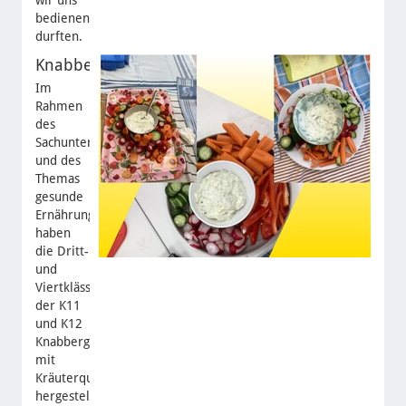
bedienen
durften.
Knabbergemüse
Im
Rahmen
des
Sachunterrichts
und des
Themas
gesunde
Ernährung
haben
die Dritt-
und
Viertklässler
der K11
und K12
Knabbergemüse
mit
Kräuterquark
hergestellt.