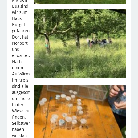
Bus sind
wir zum
Haus
Bürgel
gefahren.
Dort hat
Norbert
uns
erwartet.
Nach
einem
Aufwärmspiel
im Kreis
sind alle
ausgeschwärmt,
um Tiere
in der
Wiese zu
finden.
Selbstverständlich
haben
wir den