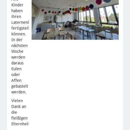
Kinder
haben
ihren
Laternenkörper
fertigstellen
können.
In der
nächsten
Woche
werden
daraus
Eulen
oder
Affen
gebastelt
werden.
Vielen
Dank an
die
fleißigen
Elternhelfer!