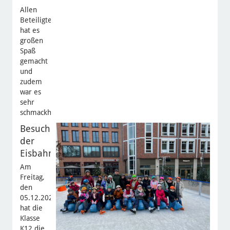
Allen
Beteiligten
hat es
großen
Spaß
gemacht
und
zudem
war es
sehr
schmackhaft.
Besuch
der
Eisbahn
Am
Freitag,
den
05.12.2025
hat die
Klasse
K12 die