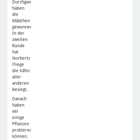
Durchgang
haben
die
Mädchen
gewonnen.
In der
zweiten
Runde
hat
Norberts
Fliege
die Käfer
aller
anderen
besiegt.
Danach
haben
wir
einige
Pflanzen
probieren
können.