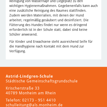
Reinigung von Wassernapf und Liegeplatz zu den
wichtigen Hygienemaßnahmen. Gegebenenfalls kann auch
eine zusätzliche Reinigung des Raumes stattfinden.
Zudem werden Materialien, mit denen der Hund
arbeitet, regelmäßig gesäubert und desinfiziert. Die
Fütterung des Hundes findet nur wenn es dringend
erforderlich ist in der Schule statt, dabei sind keine
Schüler anwesend.
Für Kinder und Erwachsene steht ausreichend Seife für
die Handhygiene nach Kontakt mit dem Hund zur
Verfügung.
Astrid-Lindgren-Schule
Städtische Gemeinschaftsgrundschule
Krischerstraße 33
40789 Monheim am Rhein
Telefon: 02173 - 951 4410
schulleitung
@als.monheim.de