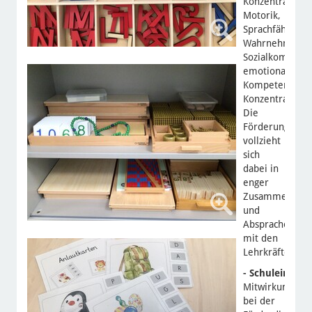
Konzentration,
Motorik,
Sprachfähigkeit
Wahrnehmung,
Sozialkompeten
emotionale
Kompetenz,
Konzentration.
Die
Förderung
vollzieht
sich
dabei in
enger
Zusammenarbe
und
Absprache
mit den
Lehrkräften.
- Schuleingan
Mitwirkung
bei der