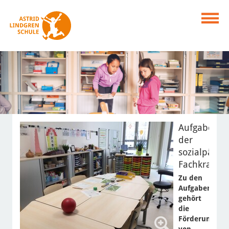
Aufgaben
der
sozialpädag
Fachkraft
Zu den
Aufgaben
gehört
die
Förderung
von