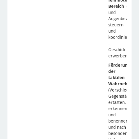
Bereich
(Hand
und
Augenbewegun
steuern
und
koordinieren
–
Geschicklichkei
erwerben)
Förderung
der
taktilen
Wahrnehmungs
(Verschiedene
Gegenstände
ertasten,
erkennen
und
benennen
und nach
besonderen