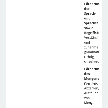
Förderung
der
Sprach-
und
Sprechfähigkei
sowie
Begriffsbildun
Verständlich
und
zunehmend
grammatikalisc
richtig
sprechen.)
Förderung
des
Mengenverstä
(
Vergleichen,
Abzählen,
Aufteilen
von
Mengen