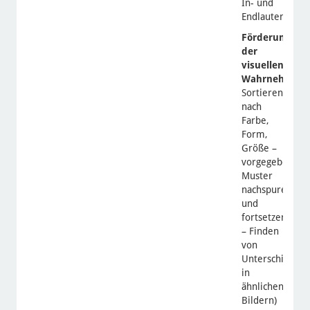
In- und
Endlauten)
Förderung
der
visuellen
Wahrnehmungs
Sortieren
nach
Farbe,
Form,
Größe –
vorgegebene
Muster
nachspuren
und
fortsetzen
– Finden
von
Unterschieden
in
ähnlichen
Bildern)