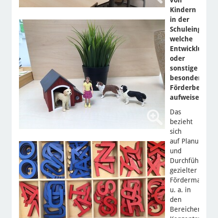
Kindern
in der
Schuleingangs
welche
Entwicklungsr
oder
sonstige
besondere
Förderbedarfe
aufweisen:
Das
bezieht
sich
auf Planung
und
Durchführung
gezielter
Fördermaßnah
u. a. in
den
Bereichen