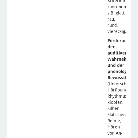
Kriterien
zuordnen
z.B. glatt,
rau,
rund,
viereckig…)
Förderung
der
auditiven
Wahrnehmungs
und der
phonologisch
Bewusstheit
(Unterschiedlic
Hörübungen,
Rhythmus
klopfen,
Silben
klatschen,
Reime,
Hören
von An-,