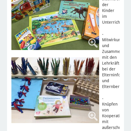
der
Kinder
im
Unterricht
-
Mitwirkung
und
Zusammenarbe
mit den
Lehrkräften
bei der
Elterninformat
und
Elternberatung
-
Knüpfen
von
Kooperationen
mit
außerschulisch