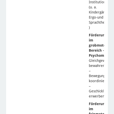
Institutionen
(u. a.
Kindergärten,
Ergo-und
Sprachtherape
)
Förderung
im
grobmotorisc
Bereich -
Psychomotori
Gleichgewicht
bewahren
–
Bewegungen
koordinieren
–
Geschicklichkei
erwerben)
Förderung
im
feinmotorisch