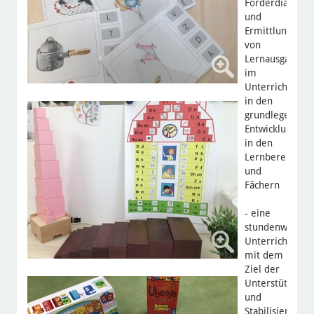
Förderdiagnost
und
Ermittlung
von
Lernausgangsla
im
Unterricht
in den
grundlegenden
Entwicklungsbe
in den
Lernbereichen
und
Fächern
- eine
stundenweise
Unterrichtsbeg
mit dem
Ziel der
Unterstützung
und
Stabilisierung