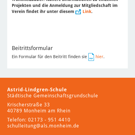
Projekten und die Anmeldung zur Mitgliedschaft im
Verein findet ihr unter diesem
Link
.
Beitrittsformular
Ein Formular für den Beitritt finden sie
hier
.
Astrid-Lindgren-Schule
Städtische Gemeinschaftsgrundschule
Krischerstraße 33
40789 Monheim am Rhein
Telefon: 02173 - 951 4410
schulleitung
@als.monheim.de