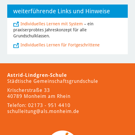
weiterführende Links und Hinweise
Individuelles Lernen mit System
– ein
praxiserprobtes Jahreskonzept für alle
Grundschulklassen.
Individuelles Lernen für Fortgeschrittene
Astrid-Lindgren-Schule
Städtische Gemeinschaftsgrundschule
Krischerstraße 33
40789 Monheim am Rhein
Telefon: 02173 - 951 4410
schulleitung
@als.monheim.de