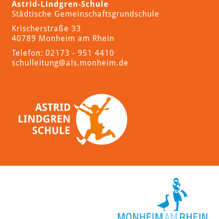
Astrid-Lindgren-Schule
Städtische Gemeinschaftsgrundschule
Krischerstraße 33
40789 Monheim am Rhein
Telefon: 02173 - 951 4410
schulleitung
@als.monheim.de