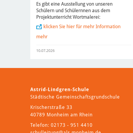
Es gibt eine Ausstellung von unseren
Schülern und Schülernnen aus dem
Projektunterricht Wortmalerei:
klicken Sie hier für mehr Information
mehr
10.07.2026
Astrid-Lindgren-Schule
Städtische Gemeinschaftsgrundschule
Krischerstraße 33
40789 Monheim am Rhein
Telefon: 02173 - 951 4410
schulleitung
@als.monheim.de