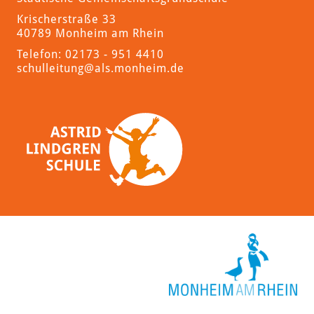
Krischerstraße 33
40789 Monheim am Rhein
Telefon: 02173 - 951 4410
schulleitung
@als.monheim.de