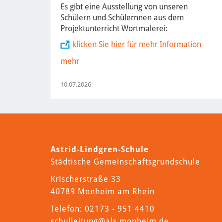
Es gibt eine Ausstellung von unseren
Schülern und Schülernnen aus dem
Projektunterricht Wortmalerei:
klicken Sie hier für mehr Information
mehr
10.07.2026
Astrid-Lindgren-Schule
Städtische Gemeinschaftsgrundschule
Krischerstraße 33
40789 Monheim am Rhein
Telefon: 02173 - 951 4410
schulleitung
@als.monheim.de