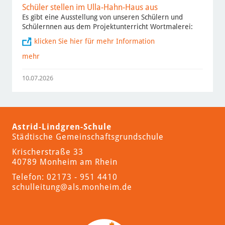
Schüler stellen im Ulla-Hahn-Haus aus
Es gibt eine Ausstellung von unseren Schülern und
Schülernnen aus dem Projektunterricht Wortmalerei:
klicken Sie hier für mehr Information
mehr
10.07.2026
Astrid-Lindgren-Schule
Städtische Gemeinschaftsgrundschule
Krischerstraße 33
40789 Monheim am Rhein
Telefon: 02173 - 951 4410
schulleitung
@als.monheim.de